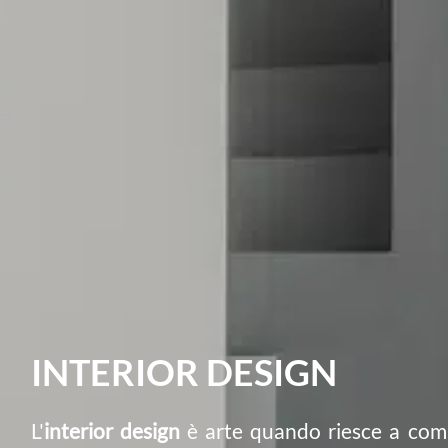
INTERIOR DESIGN
L'
interior design
è arte quando riesce a comun