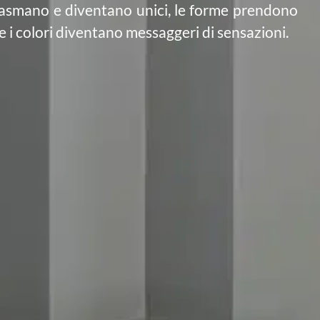
plasmano e diventano unici, le forme prendono
e i colori diventano messaggeri di sensazioni.