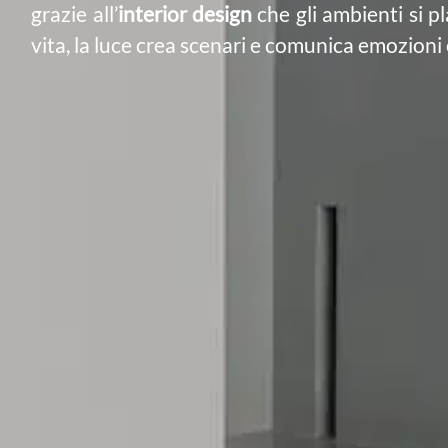
grazie all’
interior design
che gli ambienti si 
vita, la luce crea scenari e comunica emozioni 