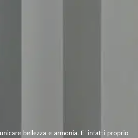
icare bellezza e armonia. E’ infatti proprio