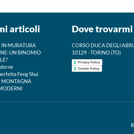
mi articoli
Dove trovarmi
 IN MURATURA
CORSO DUCA DEGLI ABRU
NE: UN BINOMIO
10129 - TORINO (TO)
LE?
Privacy Policy
derne
Cookie Policy
perfetta Feng Shui
DI MONTAGNA
 MODERNI
R